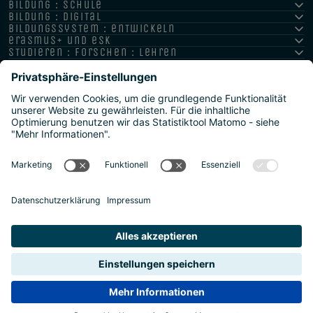
bildung : schule
bildung : digital
bildungssystem : entwickeln
erasmus+ und esk
studieren : forschen : lehren
hochschule : strategie : international
Impressum
Datenschutz
Barrierefreiheitserklärung
Meldestelle/Hinweisgeber
Safeguarding Policy
Sitemap
2026 | Agentur für Bildung und Internationalisierung