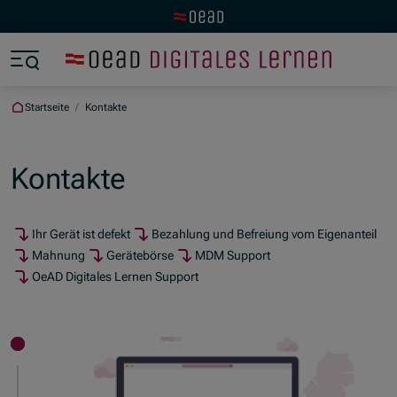
Zur OeAD Startseite
Zum Hauptinhalt springen
Zum Footer springen
Zum Ende der Navigation springen
Zum Beginn der Navigation springen
Startseite
/
Kontakte
Kontakte
Ihr Gerät ist defekt
Bezahlung und Befreiung vom Eigenanteil
Mahnung
Gerätebörse
MDM Support
OeAD Digitales Lernen Support