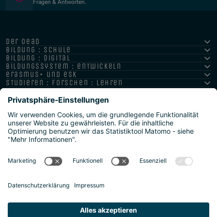
Fragen & Antworten.
der oead
bildung : schule
bildung : digital
bildungssystem : entwickeln
erasmus+ und esk
studieren : forschen : lehren
hochschule : strategie : international
Impressum
Datenschutz
Barrierefreiheitserklärung
Meldestelle/Hinweisgeber
Safeguarding Policy