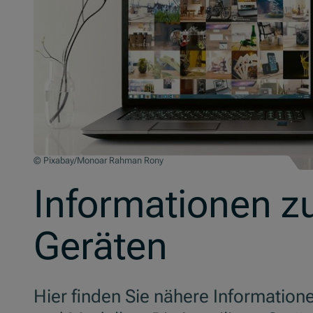
Bild zeigt digitale Geräte
© Pixabay/Monoar Rahman Rony
Informationen z
Geräten
Hier finden Sie nähere Information