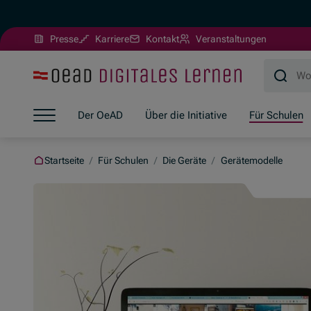
(Öffnet in neuem Fenster)
Presse
Karriere
Kontakt
Veranstaltungen
Zum Hauptinhalt springen
Zum Footer springen
Zum Ende der Navigation springen
Der OeAD
Über die Initiative
Für Schulen
Zum Beginn der Navigation springen
Startseite
/
Für Schulen
/
Die Geräte
/
Gerätemodelle