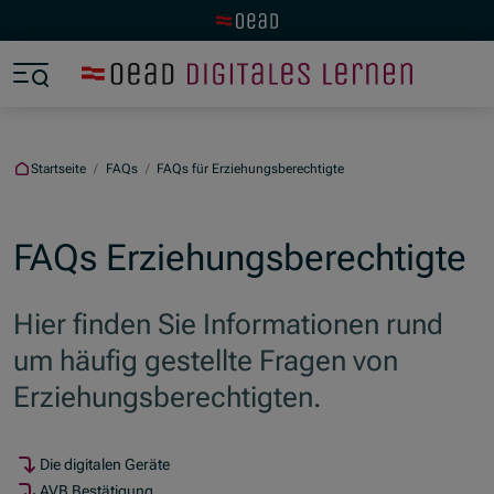
Zur OeAD Startseite
Zum Hauptinhalt springen
Zum Footer springen
Zum Ende der Navigation springen
Zum Beginn der Navigation springen
Startseite
/
FAQs
/
FAQs für Erziehungsberechtigte
FAQs Erziehungsberechtigte
Hier finden Sie Informationen rund
um häufig gestellte Fragen von
Erziehungsberechtigten.
Die digitalen Geräte
AVB Bestätigung