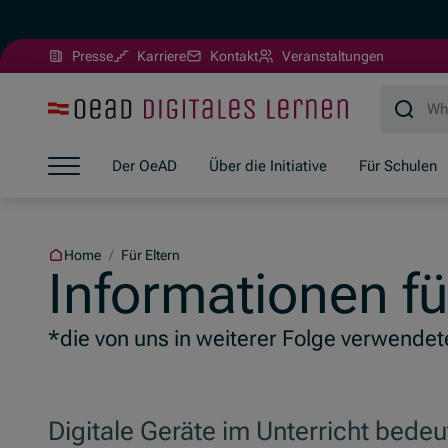
(Opens in new window)
Presse
Karriere
Kontakt
Veranstaltungen
Jump to main content
Jump to footer
Skip navigation
Der OeAD
Über die Initiative
Für Schulen
Jump to navigation start
Home
/
Für Eltern
Informationen fü
*die von uns in weiterer Folge verwendete
Digitale Geräte im Unterricht bede