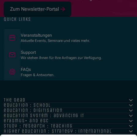
Zum Newsletter-Portal
(Opens in new window)
quick links
Veranstaltungen
Aktuelle Events, Seminare und vieles mehr.
Support
Wir stehen Ihnen für Ihre Anfragen zur Verfügung.
FAQs
Fragen & Antworten.
the oead
education : school
education : digitisation
education system : advancing it
erasmus+ and esc
study : research : teaching
higher education : strategy : international